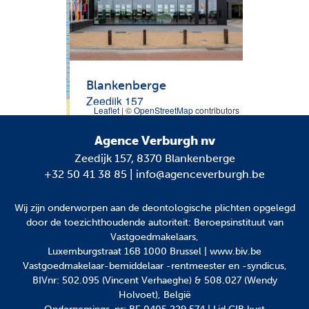
Blankenberge
Zeedijk 157
Leaflet
|
©
OpenStreetMap
contributors
Agence Verburgh nv
Zeedijk 157, 8370 Blankenberge
+32 50 41 38 85
|
info@agenceverburgh.be
Wij zijn onderworpen aan
de deontologische plichten
opgelegd
door de toezichthoudende autoriteit: Beroepsinstituut van
Vastgoedmakelaars,
Luxemburgstraat 16B 1000 Brussel | www.biv.be
Vastgoedmakelaar-bemiddelaar -rentmeester en -syndicus,
BIVnr: 502.095 (Vincent Verhaeghe) & 508.027 (Wendy
Holvoet), België