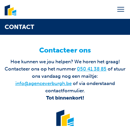
Menu overslaan en naar de inhoud gaan
CONTACT
Portaal syndic
Verkoop
Contacteer ons
Verhuur
Hoe kunnen we jou helpen? We horen het graag!
Vakantieverhuur
Contacteer ons op het nummer
050 41 38 85
of stuur
ons vandaag nog een mailtje:
Syndic
info@agenceverburgh.be
of via onderstaand
Over ons
contactformulier.
Tot binnenkort!
Contact
E-mail ons
info@agenceverburgh.be
Bel ons
+32 50 41 38 85