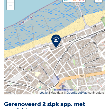
Facebook
Instagram
−
Jobs
Waardebepaling
Leaflet
|
Map data ©
OpenStreetMap
contributors
Gerenoveerd 2 slpk app. met