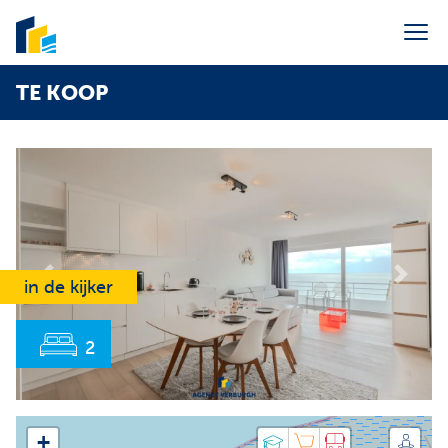
Menu overslaan en naar de inhoud gaan
TE KOOP
Portaal syndic
Verkoop
Verhuur
Vakantieverhuur
Syndic
Previous
Next
in de kijker
Over ons
Contact
2
E-mail ons
info@agenceverburgh.be
Bel ons
+32 50 41 38 85
+