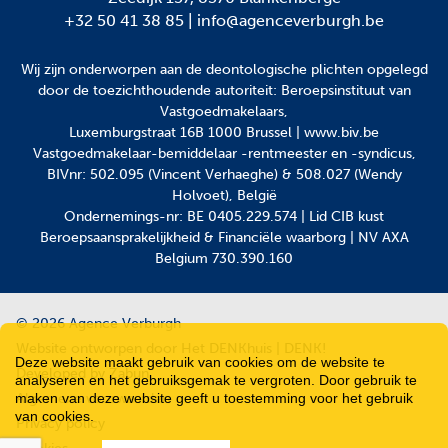
+32 50 41 38 85
|
info@agenceverburgh.be
Wij zijn onderworpen aan
de deontologische plichten
opgelegd
door de toezichthoudende autoriteit: Beroepsinstituut van
Vastgoedmakelaars,
Luxemburgstraat 16B 1000 Brussel | www.biv.be
Vastgoedmakelaar-bemiddelaar -rentmeester en -syndicus,
BIVnr: 502.095 (Vincent Verhaeghe) & 508.027 (Wendy
Holvoet), België
Ondernemings-nr: BE 0405.229.574 | Lid CIB kust
Beroepsaansprakelijkheid & Financiële waarborg | NV AXA
Belgium 730.390.160
© 2026 Agence Verburgh
Website ontworpen door Het DENKhuis | DENK!
Deze website maakt gebruik van cookies om de website te
Developed by Zabun
analyseren en het gebruiksgemak te vergroten. Door gebruik te
maken van deze website geeft u toestemming voor het gebruik
Algemene voorwaarden
van cookies.
Privacy policy