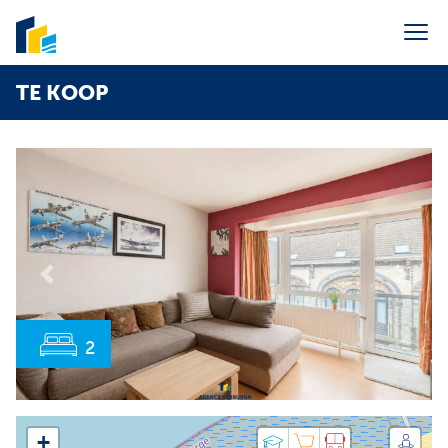
Menu overslaan en naar de inhoud gaan
TE KOOP
Portaal syndic
Verkoop
Verhuur
Vakantieverhuur
Syndic
Previous
Next
Over ons
Contact
2
E-mail ons
info@agenceverburgh.be
Bel ons
+32 50 41 38 85
+