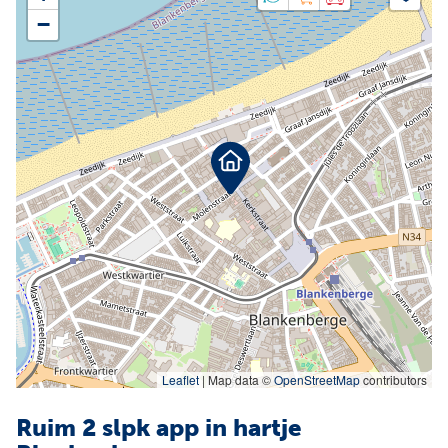
Facebook
Instagram
−
Jobs
Waardebepaling
Leaflet
|
Map data ©
OpenStreetMap
contributors
Ruim 2 slpk app in hartje