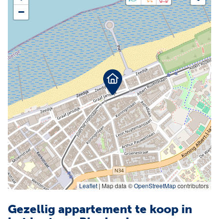
Facebook
Instagram
−
Jobs
Waardebepaling
Leaflet
|
Map data ©
OpenStreetMap
contributors
Gezellig appartement te koop in