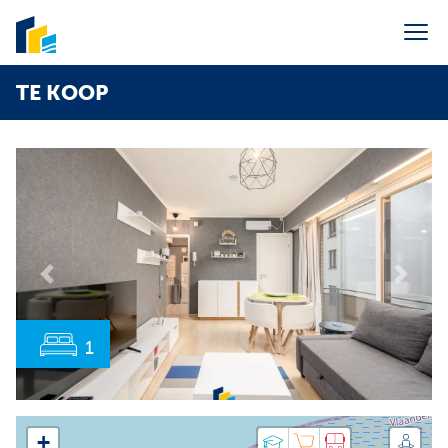
Menu overslaan en naar de inhoud gaan
TE KOOP
Portaal syndic
Verkoop
Verhuur
Vakantieverhuur
Syndic
Previous
Next
Over ons
Contact
1
E-mail ons
info@agenceverburgh.be
Bel ons
+32 50 41 38 85
+