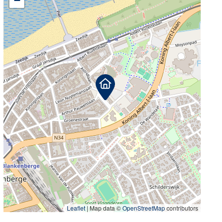
−
Leaflet
|
Map data ©
OpenStreetMap
contributors