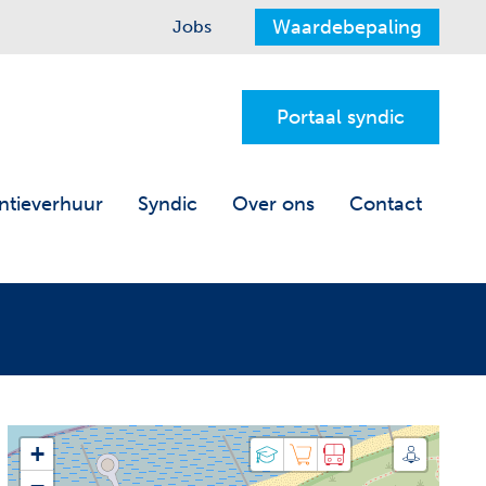
Waardebepaling
Jobs
Portaal syndic
ntieverhuur
Syndic
Over ons
Contact
+