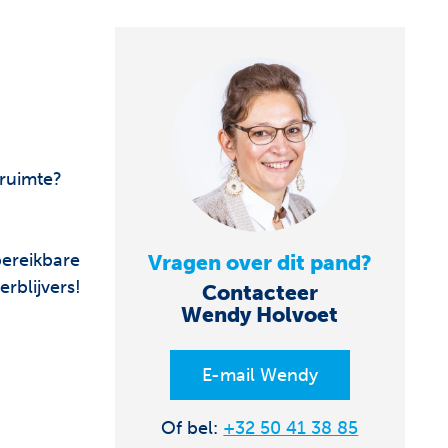
gruimte?
bereikbare
Vragen over dit pand?
rblijvers!
Contacteer
Wendy Holvoet
E-mail Wendy
Of bel:
+32 50 41 38 85