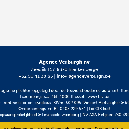
Agence Verburgh nv
Zeedijk 157, 8370 Blankenberge
+32 50 41 38 85
|
info@agenceverburgh.be
ogische plichten
opgelegd door de toezichthoudende autoriteit: Bero
Luxemburgstraat 16B 1000 Brussel | www.biv.be
-rentmeester en -syndicus, BIVnr: 502.095 (Vincent Verhaeghe) & 5
Ondernemings-nr: BE 0405.229.574 | Lid CIB kust
epsaansprakelijkheid & Financiële waarborg | NV AXA Belgium 730.39
 te analyseren en het gebruiksgemak te vergroten. Door gebruik te