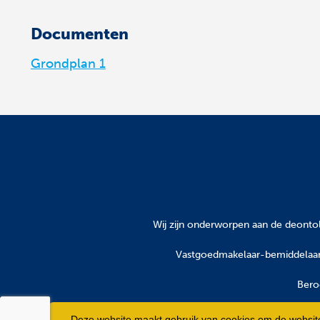
Documenten
Grondplan 1
Wij zijn onderworpen aan
de deontol
Vastgoedmakelaar-bemiddelaar 
Bero
Deze website maakt gebruik van cookies om de website