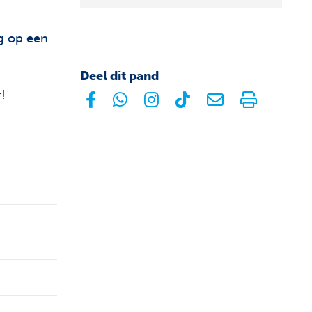
ng op een
Deel dit pand
!
facebook
whatsapp
instagram
tiktok
E-mail
Prin