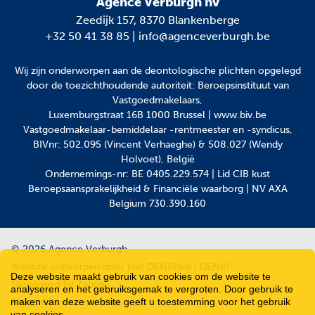
Agence Verburgh nv
Zeedijk 157, 8370 Blankenberge
+32 50 41 38 85
|
info@agenceverburgh.be
Wij zijn onderworpen aan
de deontologische plichten
opgelegd
door de toezichthoudende autoriteit: Beroepsinstituut van
Vastgoedmakelaars,
Luxemburgstraat 16B 1000 Brussel | www.biv.be
Vastgoedmakelaar-bemiddelaar -rentmeester en -syndicus,
BIVnr: 502.095 (Vincent Verhaeghe) & 508.027 (Wendy
Holvoet), België
Ondernemings-nr: BE 0405.229.574 | Lid CIB kust
Beroepsaansprakelijkheid & Financiële waarborg | NV AXA
Belgium 730.390.160
© 2026 Agence Verburgh
Website ontworpen door Het DENKhuis | DENK!
Deze website maakt gebruik van cookies om de website te
Developed by Zabun
analyseren en het gebruiksgemak te vergroten. Door gebruik te
Algemene voorwaarden
maken van deze website geeft u toestemming voor het gebruik
van cookies.