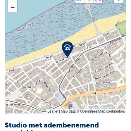
Facebook
Instagram
−
Jobs
Waardebepaling
Leaflet
|
Map data ©
OpenStreetMap
contributors
Studio met adembenemend