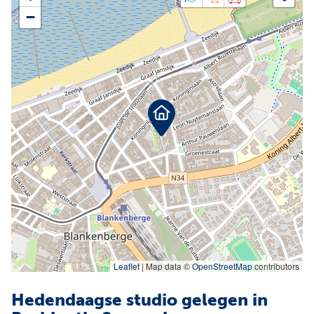
Facebook
Instagram
−
Jobs
Waardebepaling
Leaflet
|
Map data ©
OpenStreetMap
contributors
Hedendaagse studio gelegen in