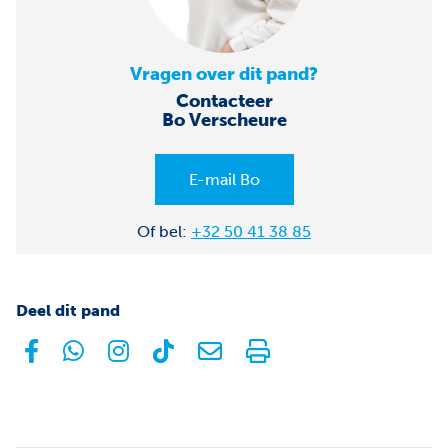
Vragen over dit pand?
Contacteer
Bo Verscheure
E-mail Bo
Of bel:
+32 50 41 38 85
Deel dit pand
facebook
whatsapp
instagram
tiktok
E-mail
Print