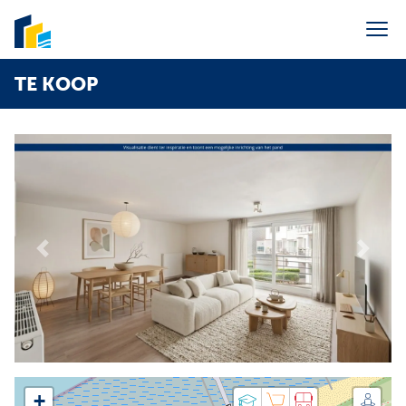
Menu overslaan en naar de inhoud gaan
TE KOOP
Portaal syndic
Verkoop
Verhuur
Vakantieverhuur
Syndic
Previous
Next
Over ons
Contact
E-mail ons
info@agenceverburgh.be
Bel ons
+32 50 41 38 85
+