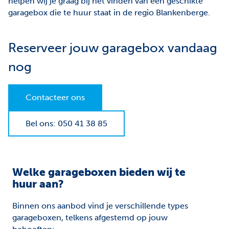
helpen wij je graag bij het vinden van een geschikte
Facebook
Instagram
garagebox die te huur staat in de regio Blankenberge.
Jobs
Reserveer jouw garagebox vandaag
Waardebepaling
nog
Contacteer ons
Bel ons: 050 41 38 85
Welke garageboxen bieden wij te
huur aan?
Binnen ons aanbod vind je verschillende types
garageboxen, telkens afgestemd op jouw