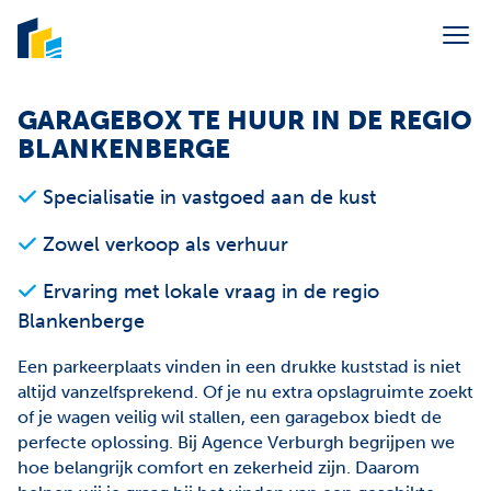
Menu overslaan en naar de inhoud gaan
Portaal syndic
GARAGEBOX TE HUUR IN DE REGIO
BLANKENBERGE
Verkoop
Specialisatie in vastgoed aan de kust
Verhuur
Zowel verkoop als verhuur
Vakantieverhuur
Syndic
Ervaring met lokale vraag in de regio
Blankenberge
Over ons
Een parkeerplaats vinden in een drukke kuststad is niet
Contact
altijd vanzelfsprekend. Of je nu extra opslagruimte zoekt
of je wagen veilig wil stallen, een garagebox biedt de
E-mail ons
info@agenceverburgh.be
perfecte oplossing. Bij Agence Verburgh begrijpen we
Bel ons
+32 50 41 38 85
hoe belangrijk comfort en zekerheid zijn. Daarom