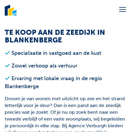
Menu overslaan en naar de inhoud gaan
Portaal syndic
TE KOOP AAN DE ZEEDIJK IN
BLANKENBERGE
Verkoop
Specialisatie in vastgoed aan de kust
Verhuur
Zowel verkoop als verhuur
Vakantieverhuur
Syndic
Ervaring met lokale vraag in de regio
Blankenberge
Over ons
Droom je van wonen met uitzicht op zee en het strand
Contact
letterlijk voor je deur? Dan is een pand aan de zeedijk
precies wat je zoekt. Of je nu op zoek bent naar een
E-mail ons
info@agenceverburgh.be
tweede verblijf of een vaste woonplaats, wij begeleiden
Bel ons
+32 50 41 38 85
je persoonlijk in elke stap. Bij Agence Verburgh bieden