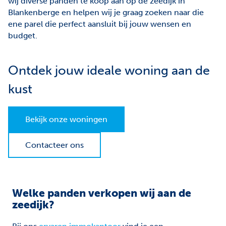
wij diverse panden te koop aan op de zeedijk in
Facebook
Instagram
Blankenberge en helpen wij je graag zoeken naar die
ene parel die perfect aansluit bij jouw wensen en
Jobs
budget.
Waardebepaling
Ontdek jouw ideale woning aan de
kust
Bekijk onze woningen
Contacteer ons
Welke panden verkopen wij aan de
zeedijk?