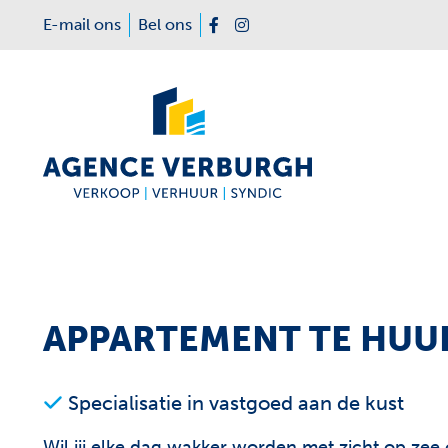
Menu overslaan en naar de inhoud gaan
E-mail ons
Bel ons
Facebook
Instagram
APPARTEMENT TE HUUR
Specialisatie in vastgoed aan de kust
Wil jij elke dag wakker worden met zicht op zee