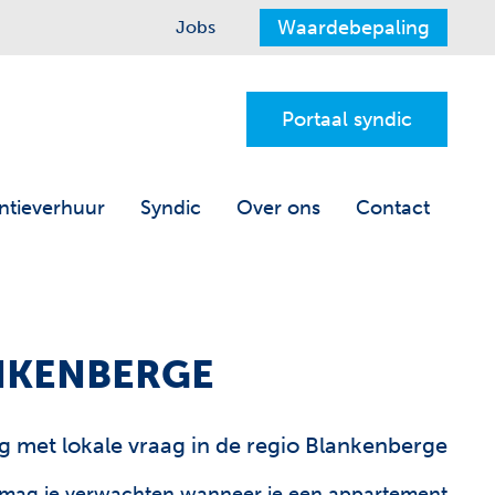
Waardebepaling
Jobs
Portaal syndic
ntieverhuur
Syndic
Over ons
Contact
ANKENBERGE
g met lokale vraag in de regio Blankenberge
at mag je verwachten wanneer je een appartement