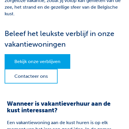
zorgeloze vakantie, zodat jij volop kan genieten van de
Facebook
Instagram
zee, het strand en de gezellige sfeer van de Belgische
kust.
Jobs
Waardebepaling
Beleef het leukste verblijf in onze
vakantiewoningen
Bekijk onze verblijven
Contacteer ons
Wanneer is vakantieverhuur aan de
kust interessant?
Een vakantiewoning aan de kust huren is op elk