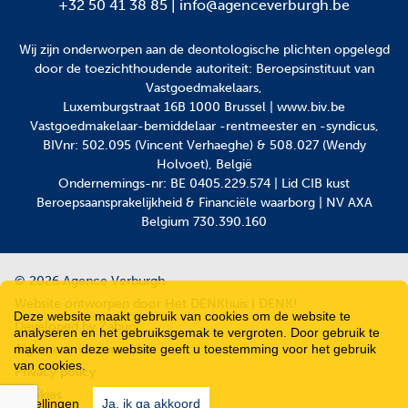
+32 50 41 38 85
|
info@agenceverburgh.be
Wij zijn onderworpen aan
de deontologische plichten
opgelegd
door de toezichthoudende autoriteit: Beroepsinstituut van
Vastgoedmakelaars,
Luxemburgstraat 16B 1000 Brussel | www.biv.be
Vastgoedmakelaar-bemiddelaar -rentmeester en -syndicus,
BIVnr: 502.095 (Vincent Verhaeghe) & 508.027 (Wendy
Holvoet), België
Ondernemings-nr: BE 0405.229.574 | Lid CIB kust
Beroepsaansprakelijkheid & Financiële waarborg | NV AXA
Belgium 730.390.160
© 2026 Agence Verburgh
Website ontworpen door Het DENKhuis | DENK!
Deze website maakt gebruik van cookies om de website te
Developed by Zabun
analyseren en het gebruiksgemak te vergroten. Door gebruik te
Algemene voorwaarden
maken van deze website geeft u toestemming voor het gebruik
van cookies.
Privacy policy
Cookies
Instellingen
Ja, ik ga akkoord