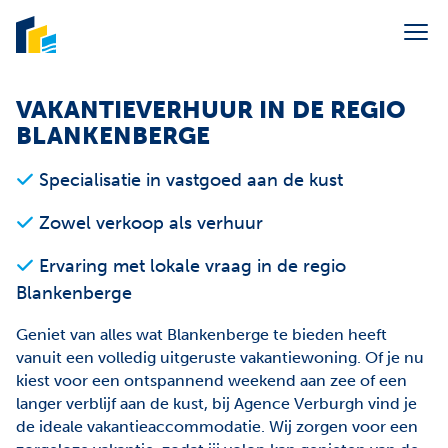
Menu overslaan en naar de inhoud gaan
Portaal syndic
VAKANTIEVERHUUR IN DE REGIO
BLANKENBERGE
Verkoop
Specialisatie in vastgoed aan de kust
Verhuur
Zowel verkoop als verhuur
Vakantieverhuur
Syndic
Ervaring met lokale vraag in de regio
Blankenberge
Over ons
Geniet van alles wat Blankenberge te bieden heeft
Contact
vanuit een volledig uitgeruste vakantiewoning. Of je nu
kiest voor een ontspannend weekend aan zee of een
E-mail ons
info@agenceverburgh.be
langer verblijf aan de kust, bij Agence Verburgh vind je
Bel ons
+32 50 41 38 85
de ideale vakantieaccommodatie. Wij zorgen voor een