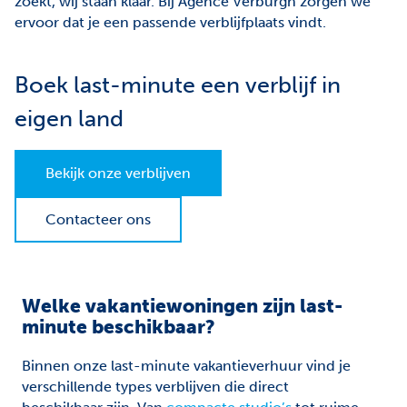
zoekt, wij staan klaar. Bij Agence Verburgh zorgen we
Facebook
Instagram
ervoor dat je een passende verblijfplaats vindt.
Jobs
Boek last-minute een verblijf in
Waardebepaling
eigen land
Bekijk onze verblijven
Contacteer ons
Welke vakantiewoningen zijn last-
minute beschikbaar?
Binnen onze last-minute vakantieverhuur vind je
verschillende types verblijven die direct