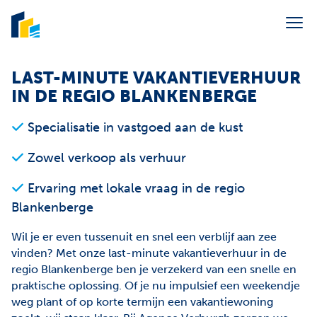
Menu overslaan en naar de inhoud gaan
Portaal syndic
LAST-MINUTE VAKANTIEVERHUUR
IN DE REGIO BLANKENBERGE
Verkoop
Specialisatie in vastgoed aan de kust
Verhuur
Zowel verkoop als verhuur
Vakantieverhuur
Syndic
Ervaring met lokale vraag in de regio
Blankenberge
Over ons
Wil je er even tussenuit en snel een verblijf aan zee
Contact
vinden? Met onze last-minute vakantieverhuur in de
regio Blankenberge ben je verzekerd van een snelle en
E-mail ons
info@agenceverburgh.be
praktische oplossing. Of je nu impulsief een weekendje
Bel ons
+32 50 41 38 85
weg plant of op korte termijn een vakantiewoning